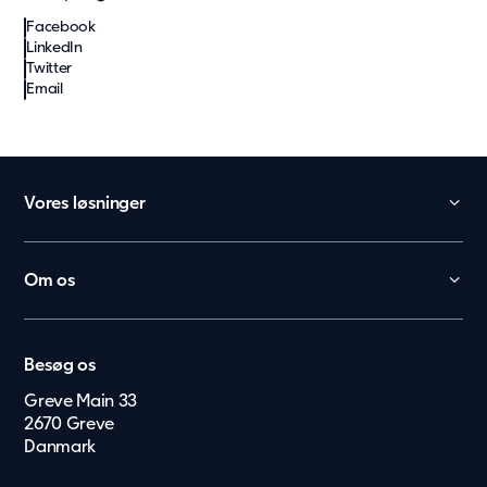
Facebook
LinkedIn
Twitter
Email
Vores løsninger
Daginstitution
Skole
Om os
Kontor
België
Kontakt
Sundhed og pleje
Generelle lejevilkår
Nederland
Ældreboliger
Besøg os
Karriere
Lietuvių
Beboelse
Greve Main 33
Presse og Medier
2670 Greve
Eesti Keel
Håndværker Camps
Danmark
Suomi