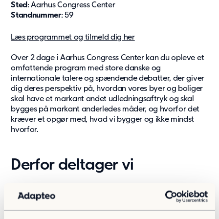
Sted
: Aarhus Congress Center
Standnummer
: 59
Bæredygtighed
Læs programmet og tilmeld
dig
her
Vores tilgang
Rapporter og Compliance
Over 2 dage i Aarhus Congress Center kan du opleve et
Bæredygtighed
omfattende program med store danske og
internationale talere og spændende debatter, der giver
dig deres perspektiv på, hvordan vores byer og boliger
Aktuelt
skal have et markant andet udledningsaftryk og skal
Nyheder
bygges på markant anderledes måder, og hvorfor det
kræver et opgør med, hvad vi bygger og ikke mindst
Referencer
hvorfor.
Artikler
Tilmeld til nyhedsbrev
Aktuelt
Derfor deltager vi
Om Adapteo
Building Green Messen er en af Europas førende
Moduler der er bygget til fremtiden
platforme for alle, der arbejder med bæredygtighed i
byggeriet og andre sektorer. For Adapteo, som har en