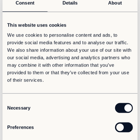
Vi tror på, at vi i fremtiden har brug for mere fleksible og
Consent
Details
About
ambition om at gå forrest og være en af de mest
cirkulære bygninger. Vores cirkulære...
bæredygtige virksomheder i vores branche, er dette en
ideel anledning for os til at præsentere vores
Læs mere
This website uses cookies
modulløsninger.
Kontakt
We use cookies to personalise content and ads, to
På vores stand, stand 59, kan du møde vores
Kontakt os
provide social media features and to analyse our traffic.
konsulenter, udforske vores sortiment og lære mere om,
We also share information about your use of our site with
Service & Support
hvordan vores modulløsninger bidrager til en cirkulær
our social media, advertising and analytics partners who
Presse og Medier
livscyklus, hvordan vi kan bidrage til dine fremtidige
may combine it with other information that you’ve
projekter og ikke mindste Adapteo moduler kan bidrage
Karriere
til at skabe byer, arkitektur og samfund, der er i synergi
provided to them or that they’ve collected from your use
Karriere
med naturen og give mere tilbage end de tager.
of their services.
Vores formål
Messeprogram
Din partner
C
Necessary
o
Building Green har arrangeret to spændende dage, med
masser af talks, oplæg og debatter.
n
s
Preferences
Læs programmet og tilmeld
dig
her
e
n