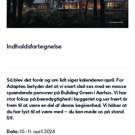
Beboelse
Ældreboliger
Modulløsninger
Modulserier
JS20
Indholdsfortegnelse
A15
C90
C40
F60
Så blev det forår og om lidt siger kalenderen april. For
Modulserier
Adapteo betyder det at vi snart skal ses med en masse
Andet
spændende personer på Building Green i Aarhus. Vi har
stor fokus på bæredygtighed i byggeriet og ser hvert år
Tilvalg
frem til at være en del af denne begivenhed. Vi håber at
Hvorfor vælge modulløsninger
du har lyst til at være med – du kan møde os på stand
Space as a service
59.
Adapteo Draw
Dato:
10.-11. april 2024
Genhusning