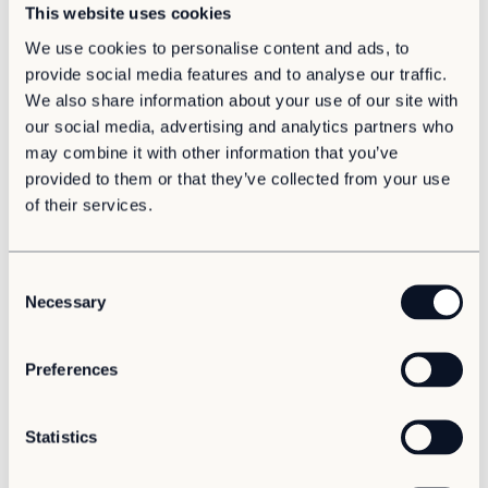
This website uses cookies
Beboelse
We use cookies to personalise content and ads, to
Ældreboliger
provide social media features and to analyse our traffic.
Modulløsninger
We also share information about your use of our site with
Modulserier
Design din egen
our social media, advertising and analytics partners who
JS20
may combine it with other information that you’ve
modulbygning
provided to them or that they’ve collected from your use
A15
of their services.
C90
Adapteo Draw giver dig mulighed for at teste en række
C40
kombinationer, arbejde med 1, 2 eller 3 etager, tilføje
møbler, se resultatet i 2D eller 3D, printe det og meget
F60
C
mere. Vi håber, at programmet vil inspirere dig og gøre
Modulserier
Necessary
o
det nemmere for dig at snakke med
vores
Andet
n
salgskonsulent
efterfølgende om den bedst mulige
s
løsning til dig. Programmet er webbaseret og intuitivt.
Tilvalg
Preferences
e
Hvorfor vælge modulløsninger
n
Prøv Adapteo Draw
Space as a service
t
Statistics
Adapteo Draw
S
Genhusning