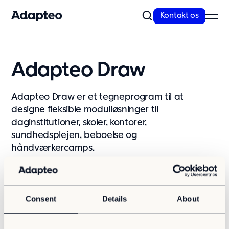
Kontakt os
Vi tilbyder
Adapteo Draw
Byg fleksibelt og skalerbart
Med over 30 års ekspertise og markedslederskab i Nordeuropa
Adapteo Draw er et tegneprogram til at
har vi uovertruffen viden og kompetence...
designe fleksible modulløsninger til
Læs mere
daginstitutioner, skoler, kontorer,
sundhedsplejen, beboelse og
Modulløsninger
håndværkercamps.
Skoler
Daginstitutioner
Kontorer
Projektkontor
Consent
Details
About
Håndværker camps
Sundhed og Pleje