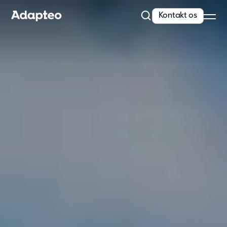
Kontakt os
Vi tilbyder
Byg fleksibelt og skalerbart
Med over 30 års ekspertise og markedslederskab i Nordeuropa
har vi uovertruffen viden og kompetence...
Læs mere
Modulløsninger
Skoler
Daginstitutioner
Kontorer
Projektkontor
Håndværker camps
Sundhed og Pleje