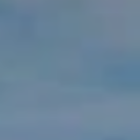
Beboelse
Ældreboliger
Modulløsninger
Modulserier
JS20
A15
C90
C40
F60
Modulserier
Andet
Tilvalg
Hvorfor vælge modulløsninger
Space as a service
Adapteo Draw
Genhusning