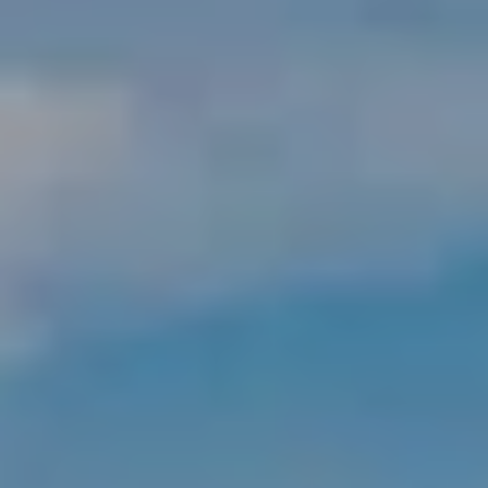
Bæredygtighed
Vores tilgang
Rapporter og Compliance
Bæredygtighed
Aktuelt
Nyheder
Referencer
Artikler
Tilmeld til nyhedsbrev
Aktuelt
Om Adapteo
Moduler der er bygget til fremtiden