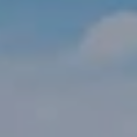
Vi tror på, at vi i fremtiden har brug for mere fleksible og
cirkulære bygninger. Vores cirkulære...
Læs mere
Kontakt
Kontakt os
Service & Support
Presse og Medier
Karriere
Karriere
Vores formål
Din partner