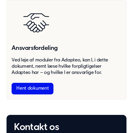
Bæredygtighed
Vores tilgang
Rapporter og Compliance
Bæredygtighed
Ansvarsfordeling
Aktuelt
Ved leje af moduler fra Adapteo, kan I, i dette
Nyheder
dokument, nemt læse hvilke forpligtigelser
Adapteo har – og hvilke I er ansvarlige for.
Referencer
Artikler
Hent dokument
Tilmeld til nyhedsbrev
Aktuelt
Om Adapteo
Moduler der er bygget til fremtiden
Kontakt os