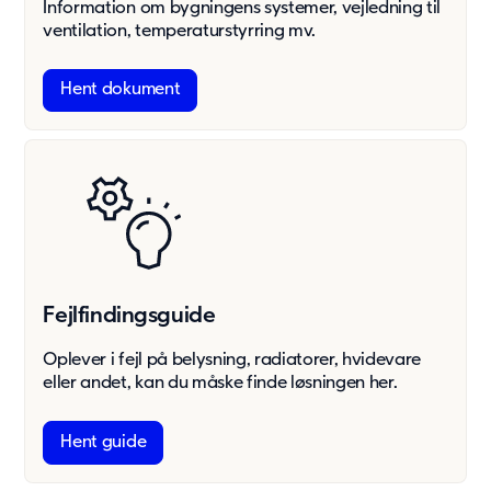
Information om bygningens systemer, vejledning til
Beboelse
ventilation, temperaturstyrring mv.
Ældreboliger
Modulløsninger
Hent dokument
Modulserier
JS20
A15
C90
C40
F60
Modulserier
Fejlfindingsguide
Andet
Oplever i fejl på belysning, radiatorer, hvidevare
Tilvalg
eller andet, kan du måske finde løsningen her.
Hvorfor vælge modulløsninger
Space as a service
Hent guide
Adapteo Draw
Genhusning