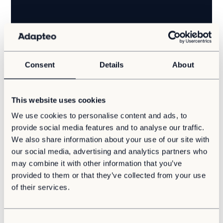
Vi tror på, at vi i fremtiden har brug for mere fleksible og
cirkulære bygninger. Vores cirkulære...
Læs mere
Som en førende leverandør af tilpasningsdygtige
moduler er Adapteo stolte af at tilbyde
Kontakt
supporttjenester til vores kunder. Vi ønsker at
Consent
Details
About
Kontakt os
sikre, at dine moduler altid fungerer optimalt, og
derfor har vi et dedikeret team, der er klar til at
Service & Support
hjælpe dig med enhver form for support.
Presse og Medier
This website uses cookies
Karriere
Har du læst vores Fejlfindingsguide igennem og
We use cookies to personalise content and ads, to
ikke fået løst dit problem, så er du meget
Karriere
provide social media features and to analyse our traffic.
velkommen til at kontakte os.
Vores formål
We also share information about your use of our site with
our social media, advertising and analytics partners who
Har du brug for support kan du kontakte os via e-
Din partner
may combine it with other information that you’ve
mail på
service.dk@adapteo.com
eller ved at
udfylde formularen her. Vi besvare din
provided to them or that they’ve collected from your use
henvendelse hurtigst muligt og sikre, at dit
of their services.
problem bliver løst.
Har du brug for akut hjælp mellem kl 8.00 - 16.00,
C