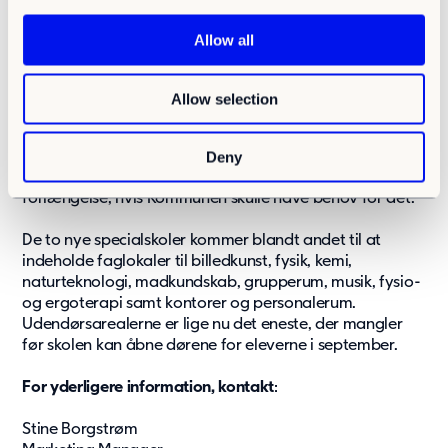
c
skulle stå der permanent.
t
Allow all
i
o
To specialskoler i et byggeri
Allow selection
n
Sundholmen indebærer to specialskoler i én bygning,
som skal stå klar til brug til dette års skolestart til august.
Deny
Derfra er lejeperioden på fem år, med mulighed for
forlængelse, hvis Kommunen skulle have behov for det.
De to nye specialskoler kommer blandt andet til at
indeholde faglokaler til billedkunst, fysik, kemi,
naturteknologi, madkundskab, grupperum, musik, fysio-
og ergoterapi samt kontorer og personalerum.
Udendørsarealerne er lige nu det eneste, der mangler
før skolen kan åbne dørene for eleverne i september.
For yderligere information, kontakt
:
Stine Borgstrøm