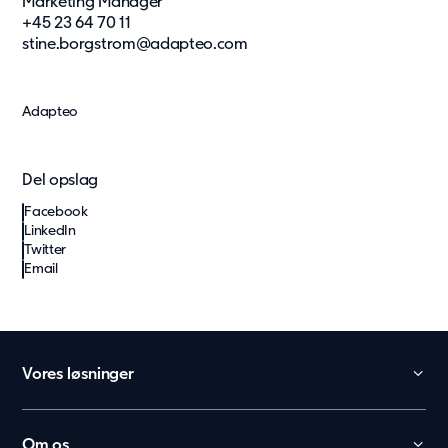
Marketing Manager
+45 23 64 70 11
stine.borgstrom@adapteo.com
Adapteo
Del opslag
Facebook
LinkedIn
Twitter
Email
Vores løsninger
Daginstitution
Skole
Om os