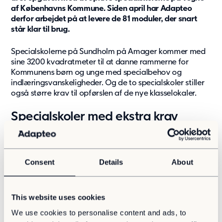
af Københavns Kommune. Siden april har Adapteo
derfor arbejdet på at levere de 81 moduler, der snart
Bæredygtighed
står klar til brug.
Vores tilgang
Specialskolerne på Sundholm på Amager kommer med
Rapporter og Compliance
sine 3200 kvadratmeter til at danne rammerne for
Bæredygtighed
Kommunens børn og unge med specialbehov og
indlæringsvanskeligheder. Og de to specialskoler stiller
Aktuelt
også større krav til opførslen af de nye klasselokaler.
Nyheder
Specialskoler med ekstra krav
Referencer
Artikler
Opførelsen af de to midlertidige specialskoler udgør et
af de mest omfattende projekter i
Tilmeld til nyhedsbrev
pavillonleverandørens historie. Dette skyldes både
Consent
Details
About
Aktuelt
modulernes omfang og jordarbejdet, samt de
omfattende krav, der skal overholdes ved opførelsen af
Om Adapteo
denne specifikke skoletype.
This website uses cookies
Moduler der er bygget til fremtiden
Omfanget af projektet er markant større i forhold til
We use cookies to personalise content and ads, to