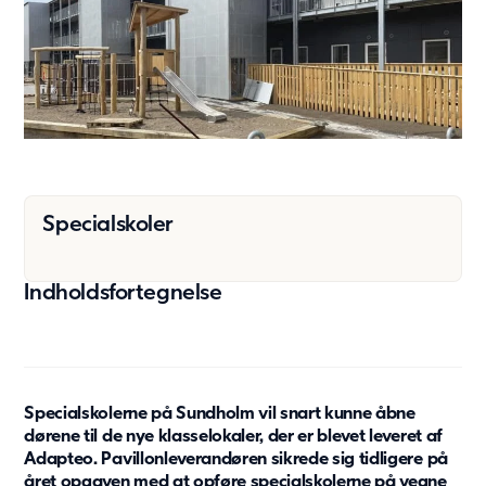
Beboelse
Ældreboliger
Modulløsninger
Modulserier
JS20
A15
C90
Specialskoler
C40
F60
Indholdsfortegnelse
Modulserier
Andet
Tilvalg
Hvorfor vælge modulløsninger
Specialskolerne på Sundholm vil snart kunne åbne
Space as a service
dørene til de nye klasselokaler, der er blevet leveret af
Adapteo Draw
Adapteo. Pavillonleverandøren sikrede sig tidligere på
Genhusning
året opgaven med at opføre specialskolerne på vegne