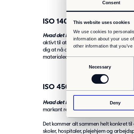
Consent
ISO 14001 (Miljøledelse)
This website uses cookies
We use cookies to personalis
Hvad det betyder
:
Miljøhensyn er en int
information about your use of
aktivt til at gøre en positiv forskel for
other information that you’ve
dig at nå dine mål. Det gør vi med alt 
materialeanvendelse til reduktion af af
C
Necessary
o
n
s
ISO 45001 (Arbejdsmiljø og
e
n
Hvad det betyder
:
Vi prioriterer sikre, 
Deny
t
markant reducerer risici på byggeplads
S
e
Det kommer alt sammen helt konkret til
l
skoler, hospitaler, plejehjem og arbejdsp
e