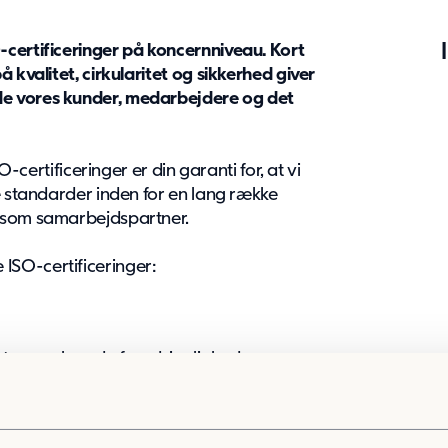
-certificeringer på koncernniveau.
Kort
 kvalitet, cirkularitet og sikkerhed giver
e vores kunder, medarbejdere og det
O-certificeringer er din garanti for, at vi
e standarder inden for en lang række
 som samarbejdspartner.
SO-certificeringer:
teo, vælger du forudsigelighed og
 op til høje kvalitetsstandarder, hvilket
ingsfrit og med succes – hver eneste gang.