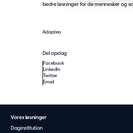
bedre løsninger for de mennesker og sam
c
t
i
o
Adapteo
n
Del opslag
Facebook
LinkedIn
Twitter
Email
Vores løsninger
Daginstitution