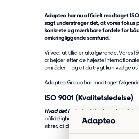
Adapteo har nu officielt modtaget ISO
sagt understreger det, at vores fokus på
konkrete og mærkbare fordele for båd
omkringliggende samfund.
Vi ved, at tillid er altafgørende. Vores IS
arbejder efter de højeste international
områder – og at du trygt kan vælge os
Adapteo Group har modtaget følgende I
ISO 9001 (Kvalitetsledelse)
Hvad det betyder:
Når du vælger Adap
pålidelighed. Vores modulbyggerier lever
sikrer, at dine projekter forløber gnidn