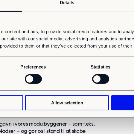
Details
e content and ads, to provide social media features and to analy
egreret del af vores drift. Vi bidrager
 our site with our social media, advertising and analytics partn
 miljøet og samtidig gøre det nemmere for
 provided to them or that they’ve collected from your use of their
fra smartere ressource- og
fald og CO₂.
Preferences
Statistics
 sikkerhed)
trygge og sunde arbejdsmiljøer, hvilket
Allow selection
en og skaber tryghed for alle involverede.
 gavn i vores modulbyggerier – som f.eks.
ladser – og gør os i stand til at skabe